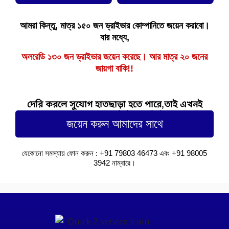
আমরা কিন্তু, মাত্র ১৫০ জন ড্রাইভার কোম্পানিতে জয়েন করাবো।
যার মধ্যে,
অলরেডি ১৩০ জন ড্রাইভার জয়েন করেছে। আর মাত্র ২০ জনের
জায়গা বাকি!!
দেরি করলে সুযোগ হাতছাড়া হতে পারে,তাই এখনই
জয়েন করুন আমাদের সাথে।
জয়েন করুন আমাদের সাথে
যেকোনো সমস্যায় ফোন করুন : +91 79803 46473 এবং +91 98005
3942 নাম্বারে।